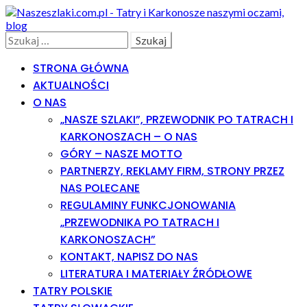
Skip
Skip
to
to
navigation
content
Search
Szukaj:
STRONA GŁÓWNA
AKTUALNOŚCI
O NAS
„NASZE SZLAKI”, PRZEWODNIK PO TATRACH I
KARKONOSZACH – O NAS
GÓRY – NASZE MOTTO
PARTNERZY, REKLAMY FIRM, STRONY PRZEZ
NAS POLECANE
REGULAMINY FUNKCJONOWANIA
„PRZEWODNIKA PO TATRACH I
KARKONOSZACH”
KONTAKT, NAPISZ DO NAS
LITERATURA I MATERIAŁY ŹRÓDŁOWE
TATRY POLSKIE