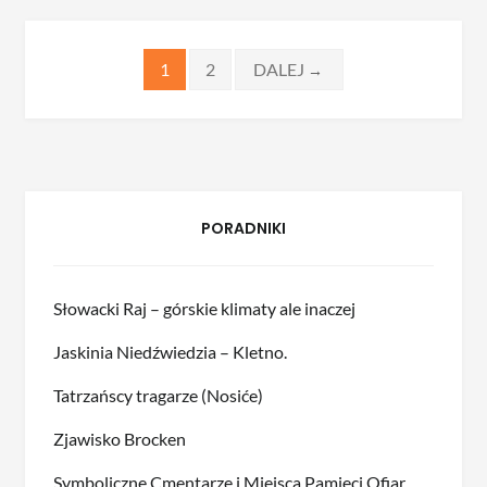
Stronicowanie
1
2
DALEJ
→
wpisów
PORADNIKI
Słowacki Raj – górskie klimaty ale inaczej
Jaskinia Niedźwiedzia – Kletno.
Tatrzańscy tragarze (Nosiće)
Zjawisko Brocken
Symboliczne Cmentarze i Miejsca Pamięci Ofiar