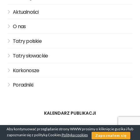
Aktualności
O nas
Tatry polskie
Tatry słowackie
Karkonosze
Poradniki
KALENDARZ PUBLIKACJI
Aby kontynuować przeglądanie strony WWW prosimy o kliknięcie guzika i/lub
zapoznanie się z polityką Cookies
Polityka cookies
Zapoznałem się