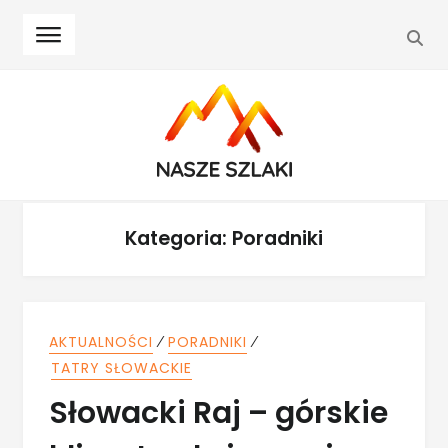
SEA
Skip
Skip
to
to
navigation
content
Kategoria:
Poradniki
⁄
⁄
AKTUALNOŚCI
PORADNIKI
TATRY SŁOWACKIE
Słowacki Raj – górskie