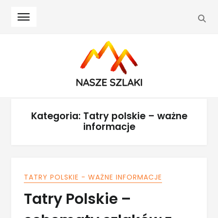
SEA
Skip
Skip
to
to
navigation
content
Kategoria:
Tatry polskie – ważne
informacje
TATRY POLSKIE - WAŻNE INFORMACJE
Tatry Polskie –