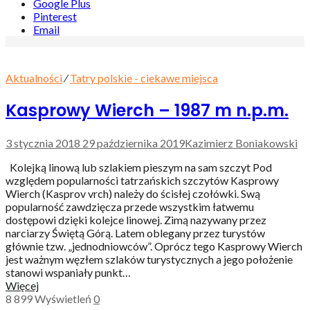
Google Plus
Pinterest
Email
Aktualności
⁄
Tatry polskie - ciekawe miejsca
Kasprowy Wierch – 1987 m n.p.m.
3 stycznia 2018
29 października 2019
Kazimierz Boniakowski
Kolejką linową lub szlakiem pieszym na sam szczyt Pod
względem popularności tatrzańskich szczytów Kasprowy
Wierch (Kasprov vrch) należy do ścisłej czołówki. Swą
popularność zawdzięcza przede wszystkim łatwemu
dostępowi dzięki kolejce linowej. Zimą nazywany przez
narciarzy Świętą Górą. Latem oblegany przez turystów
głównie tzw. „jednodniowców”. Oprócz tego Kasprowy Wierch
jest ważnym węzłem szlaków turystycznych a jego położenie
stanowi wspaniały punkt…
Więcej
8 899
Wyświetleń
0