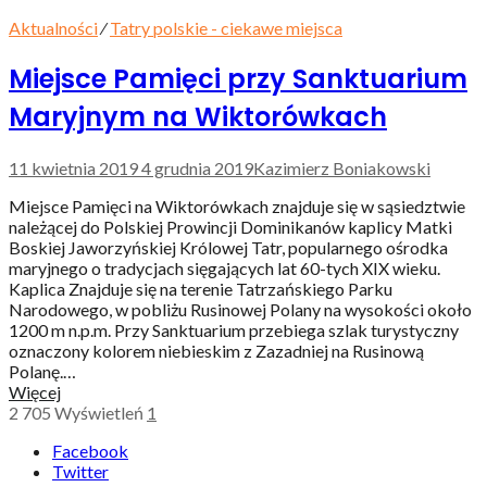
Aktualności
⁄
Tatry polskie - ciekawe miejsca
Miejsce Pamięci przy Sanktuarium
Maryjnym na Wiktorówkach
11 kwietnia 2019
4 grudnia 2019
Kazimierz Boniakowski
Miejsce Pamięci na Wiktorówkach znajduje się w sąsiedztwie
należącej do Polskiej Prowincji Dominikanów kaplicy Matki
Boskiej Jaworzyńskiej Królowej Tatr, popularnego ośrodka
maryjnego o tradycjach sięgających lat 60-tych XIX wieku.
Kaplica Znajduje się na terenie Tatrzańskiego Parku
Narodowego, w pobliżu Rusinowej Polany na wysokości około
1200 m n.p.m. Przy Sanktuarium przebiega szlak turystyczny
oznaczony kolorem niebieskim z Zazadniej na Rusinową
Polanę.…
Więcej
2 705
Wyświetleń
1
Facebook
Twitter