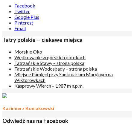
Facebook
Twitter
Google Plus
Pinterest
Email
Tatry polskie – ciekawe miejsca
Morskie Oko
Wędkowanie w górskich potokach
Tatrzańskie Stawy – strona polska
Tatrzańskie Wodospady – strona polska
Miejsce Pamięci przy Sanktuarium Maryjnym na
Wiktorówkach
Kasprowy Wierch – 1987 m n.p.m.
Kazimierz Boniakowski
Odwiedź nas na Facebook