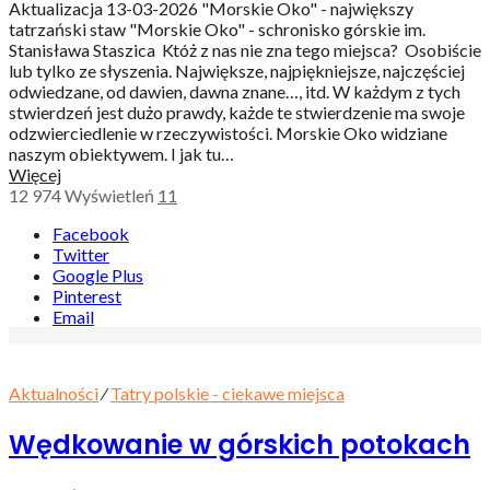
Aktualizacja 13-03-2026 "Morskie Oko" - największy
tatrzański staw "Morskie Oko" - schronisko górskie im.
Stanisława Staszica Któż z nas nie zna tego miejsca? Osobiście
lub tylko ze słyszenia. Największe, najpiękniejsze, najczęściej
odwiedzane, od dawien, dawna znane…, itd. W każdym z tych
stwierdzeń jest dużo prawdy, każde te stwierdzenie ma swoje
odzwierciedlenie w rzeczywistości. Morskie Oko widziane
naszym obiektywem. I jak tu…
Więcej
12 974
Wyświetleń
11
Facebook
Twitter
Google Plus
Pinterest
Email
Aktualności
⁄
Tatry polskie - ciekawe miejsca
Wędkowanie w górskich potokach