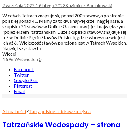
2 września 2022
19 lutego 2023
Kazimierz Boniakowski
W całych Tatrach znajduje się ponad 200 stawów, a po stronie
polskiej ponad 40. Mamy za to dwa największe i najgłębsze, a
skupisko 21 stawów w Dolinie Gąsienicowej jest największym
"pojezierzem" tatrzańskim. Duże skupisko stawów znajduje się
też w Dolinie Pięciu Stawów Polskich, gdzie wbrew nazwie jest
ich aż 6.. Większość stawów położona jest w Tatrach Wysokich.
Największy staw to…
Więcej
4 596
Wyświetleń
0
Facebook
Twitter
Google Plus
Pinterest
Email
Aktualności
⁄
Tatry polskie - ciekawe miejsca
Tatrzańskie Wodospady – strona