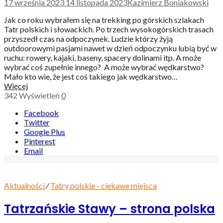
17 września 2023
14 listopada 2023
Kazimierz Boniakowski
Jak co roku wybrałem się na trekking po górskich szlakach
Tatr polskich i słowackich. Po trzech wysokogórskich trasach
przyszedł czas na odpoczynek. Ludzie którzy żyją
outdoorowymi pasjami nawet w dzień odpoczynku lubią być w
ruchu: rowery, kajaki, baseny, spacery dolinami itp. A może
wybrać coś zupełnie innego? A może wybrać wędkarstwo?
Mało kto wie, że jest coś takiego jak wędkarstwo…
Więcej
342
Wyświetleń
0
Facebook
Twitter
Google Plus
Pinterest
Email
Aktualności
⁄
Tatry polskie - ciekawe miejsca
Tatrzańskie Stawy – strona polska