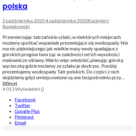
polska
2 października 2020
4 października 2020
Kazimierz
Boniakowski
Przemierzając tatrzańskie szlaki, w niektórych miejscach
możemy spotkać wspaniale prezentujące się wodospady. Nie
ma nic piękniejszego jak wielkie masy wody spadające z
górskich progów tworząc w zależności od ich wysokości
malownicze siklawy. Warto więc wiedzieć, planując górską
wycieczkę gdzie możemy ze szlaku je dostrzec. Poniżej
prezentujemy wodospady Tatr polskich. Do części z nich
dojdziemy gdyż umiejscowione są one bezpośrednio przy…
Więcej
4 013
Wyświetleń
0
Facebook
Twitter
Google Plus
Pinterest
Email