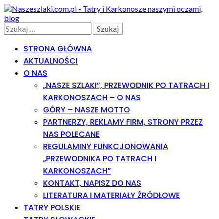
Skip
Skip
to
to
navigation
content
Search
Szukaj:
STRONA GŁÓWNA
AKTUALNOŚCI
O NAS
„NASZE SZLAKI”, PRZEWODNIK PO TATRACH I
KARKONOSZACH – O NAS
GÓRY – NASZE MOTTO
PARTNERZY, REKLAMY FIRM, STRONY PRZEZ
NAS POLECANE
REGULAMINY FUNKCJONOWANIA
„PRZEWODNIKA PO TATRACH I
KARKONOSZACH”
KONTAKT, NAPISZ DO NAS
LITERATURA I MATERIAŁY ŹRÓDŁOWE
TATRY POLSKIE