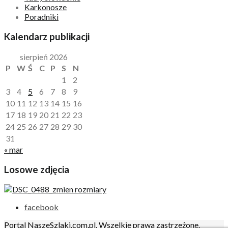
Karkonosze
Poradniki
Kalendarz publikacji
sierpień 2026
P
W
Ś
C
P
S
N
1
2
3
4
5
6
7
8
9
10
11
12
13
14
15
16
17
18
19
20
21
22
23
24
25
26
27
28
29
30
31
« mar
Losowe zdjęcia
facebook
Portal NaszeSzlaki.com.pl. Wszelkie prawa zastrzeżone.