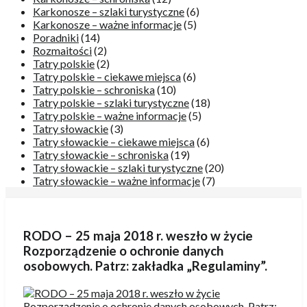
Karkonosze – szlaki turystyczne
(6)
Karkonosze – ważne informacje
(5)
Poradniki
(14)
Rozmaitości
(2)
Tatry polskie
(2)
Tatry polskie – ciekawe miejsca
(6)
Tatry polskie – schroniska
(10)
Tatry polskie – szlaki turystyczne
(18)
Tatry polskie – ważne informacje
(5)
Tatry słowackie
(3)
Tatry słowackie – ciekawe miejsca
(6)
Tatry słowackie – schroniska
(19)
Tatry słowackie – szlaki turystyczne
(20)
Tatry słowackie – ważne informacje
(7)
RODO – 25 maja 2018 r. weszło w życie
Rozporządzenie o ochronie danych
osobowych. Patrz: zakładka „Regulaminy”.