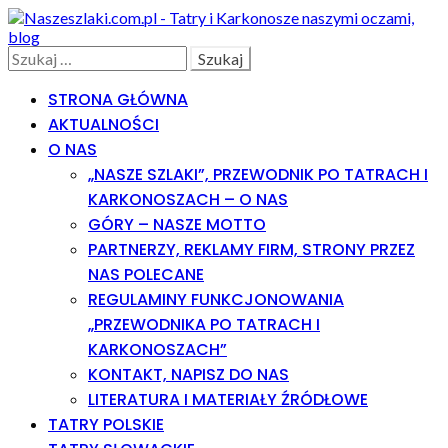
Skip
Skip
to
to
navigation
content
Search
Szukaj:
STRONA GŁÓWNA
AKTUALNOŚCI
O NAS
„NASZE SZLAKI”, PRZEWODNIK PO TATRACH I
KARKONOSZACH – O NAS
GÓRY – NASZE MOTTO
PARTNERZY, REKLAMY FIRM, STRONY PRZEZ
NAS POLECANE
REGULAMINY FUNKCJONOWANIA
„PRZEWODNIKA PO TATRACH I
KARKONOSZACH”
KONTAKT, NAPISZ DO NAS
LITERATURA I MATERIAŁY ŹRÓDŁOWE
TATRY POLSKIE