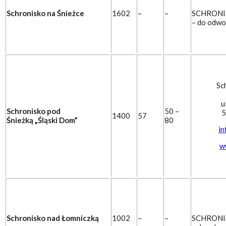
Schronisko na Śnieżce
1602
–
–
SCHRONI
– do odwo
Sc
u
Schronisko pod
50 –
5
1400
57
Śnieżką
„Śląski Dom”
80
in
w
Schronisko nad Łomniczką
1002
–
–
SCHRONI