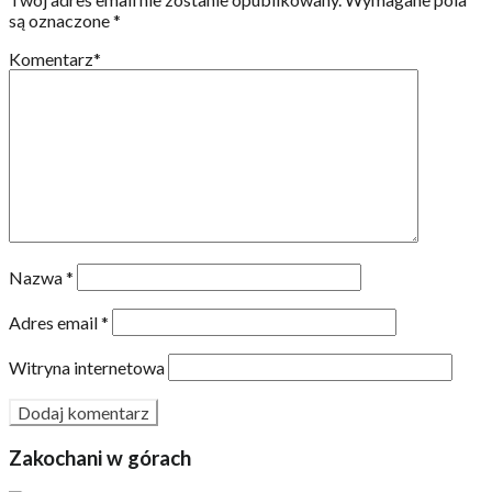
są oznaczone
*
Komentarz
*
Nazwa
*
Adres email
*
Witryna internetowa
Zakochani w górach