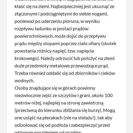
kłaść się na ziemi. Najbezpieczniej jest ukucnąć ze
złączonymi i podciągniętymi do siebie nogami,
ponieważ po uderzeniu pioruna, w wyniku
rozpływu ładunku w postaci prądów
powierzchniowych, może dojść do przepływu
prądu między stopami poprzez ciało ofiary (skutek
powstania różnicy napięć, tzw. napięcia
krokowego). Należy odrzucić lub położyć na ziemi
duże przedmioty metalowe przewodzące prąd.
Trzeba również oddalić się od zbiorników i cieków
wodnych.
Osoby znajdujące się w górach powinny
niezwłocznie zejść ze szczytów i grani, około 100
metrów niżej, najlepiej na stronę zawietrzną
(przeciwną do kierunku zbliżania się burzy). Mogą
one usiąść na plecakach (nie na stelażu!), tak aby
odizolować się od podłoża i zabezpieczyć przed
wtórnym porażeniem od prądów