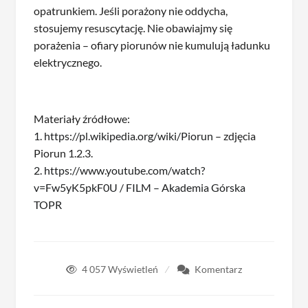
opatrunkiem. Jeśli porażony nie oddycha,
stosujemy resuscytację. Nie obawiajmy się
porażenia – ofiary piorunów nie kumulują ładunku
elektrycznego.
Materiały źródłowe:
1. https://pl.wikipedia.org/wiki/Piorun
– zdjęcia
Piorun 1.2.3.
2. https://www.youtube.com/watch?
v=Fw5yK5pkF0U / FILM – Akademia Górska
TOPR
4 057
Wyświetleń
Komentarz