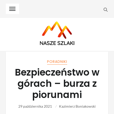
SEA
Skip
Skip
to
to
navigation
content
PORADNIKI
Bezpieczeństwo w
górach – burza z
piorunami
29 października 2021
Kazimierz Boniakowski