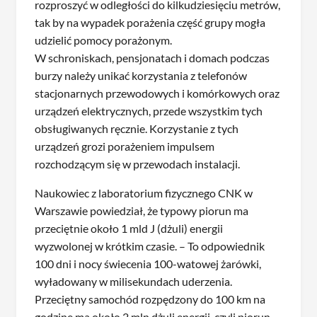
rozproszyć w odległości do kilkudziesięciu metrów,
tak by na wypadek porażenia część grupy mogła
udzielić pomocy porażonym.
W schroniskach, pensjonatach i domach podczas
burzy należy unikać korzystania z telefonów
stacjonarnych przewodowych i komórkowych oraz
urządzeń elektrycznych, przede wszystkim tych
obsługiwanych ręcznie. Korzystanie z tych
urządzeń grozi porażeniem impulsem
rozchodzącym się w przewodach instalacji.
Naukowiec z laboratorium fizycznego CNK w
Warszawie powiedział, że typowy piorun ma
przeciętnie około 1 mld J (dżuli) energii
wyzwolonej w krótkim czasie. – To odpowiednik
100 dni i nocy świecenia 100-watowej żarówki,
wyładowany w milisekundach uderzenia.
Przeciętny samochód rozpędzony do 100 km na
godzinę ma około 2 mln dżuli energii, czyli piorun