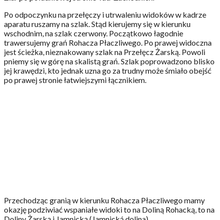
Po odpoczynku na przełęczy i utrwaleniu widoków w kadrze
aparatu ruszamy na szlak. Stąd kierujemy się w kierunku
wschodnim, na szlak czerwony. Początkowo łagodnie
trawersujemy grań Rohacza Płaczliwego. Po prawej widoczna
jest ścieżka, nieznakowany szlak na Przełęcz Żarską. Powoli
pniemy się w górę na skalistą grań. Szlak poprowadzono blisko
jej krawędzi, kto jednak uzna go za trudny może śmiało obejść
po prawej stronie łatwiejszymi łącznikiem.
Przechodząc granią w kierunku Rohacza Płaczliwego mamy
okazję podziwiać wspaniałe widoki to na Doliną Rohacką, to na
Doliny Żarską i Jamnicką (Jamnická dolina).