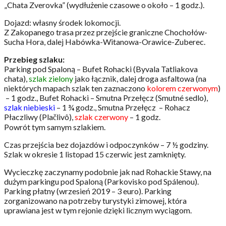
„Chata Zverovka” (wydłużenie czasowe o około – 1 godz.).
Dojazd: własny środek lokomocji.
Z Zakopanego trasa przez przejście graniczne Chochołów-
Sucha Hora, dalej Habówka-Witanowa-Orawice-Zuberec.
Przebieg szlaku:
Parking pod Spaloną – Bufet Rohacki (Byvala Tatliakova
chata),
szlak zielony
jako łącznik, dalej droga asfaltowa (na
niektórych mapach szlak ten zaznaczono
kolorem czerwonym
)
– 1 godz., Bufet Rohacki – Smutna Przełęcz (Smutné sedlo),
szlak niebieski
– 1 ¾ godz., Smutna Przełęcz – Rohacz
Płaczliwy (Plačlivô),
szlak czerwony
– 1 godz.
Powrót tym samym szlakiem.
Czas przejścia bez dojazdów i odpoczynków – 7 ½ godziny.
Szlak w okresie 1 listopad 15 czerwic jest zamknięty.
Wycieczkę zaczynamy podobnie jak nad Rohackie Stawy, na
dużym parkingu pod Spaloną (Parkovisko pod Spálenou).
Parking płatny (wrzesień 2019 – 3 euro). Parking
zorganizowano na potrzeby turystyki zimowej, która
uprawiana jest w tym rejonie dzięki licznym wyciągom.