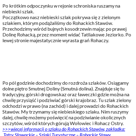
Po krótkim odpoczynku w rejonie schroniska ruszamy na
niebieski szlak.
Początkowo nasz niebieski szlak pokrywa się z zielonym
szlakiem, którym podążaliśmy do Rohackich Stawów.
Przechodzimy wśród bujnych kosodrzewin mając po prawej
Dolinę Rohacką, przez moment widać Tatliakowe Jeziorko. Po
lewej stronie majestatycznie wyrasta grań Rohaczy.
Po pól godzinie dochodzimy do rozdroża szlaków. Osiągamy
dolne piętro Smutnej Doliny (Smutná dolina). Znajduje się tu
tradycyjny, górski drogowskaz oraz ławeczki gdzie można na
chwilę przysiąść i podziwiać górski krajobraz. Tu szlak zielony
odchodzi w prawo (na zachód) i dalej prowadzi do Rohackich
Stawów. My trzymamy się niebieskiego szlaku. Nim ruszymy
dalej, chwilę możemy poświęcić na podziwianie okolicznych
szczytów, wśród których górują Wołowiec i Rohacz Ostry.
>>>więcej informacji o szlaku do Rohackich Stawów, zakładka:
„Tatry Słowackie – Szlaki Turystyczne – Rohackie Stawy