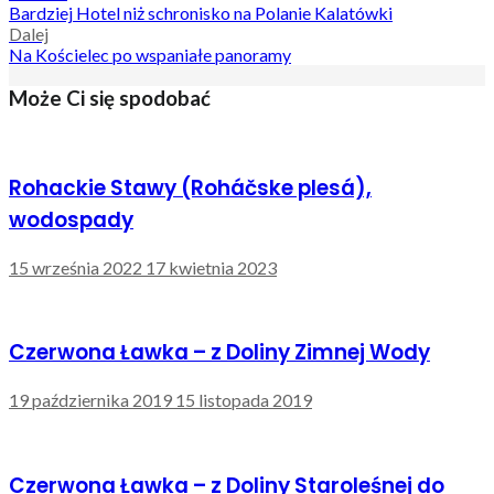
Bardziej Hotel niż schronisko na Polanie Kalatówki
wpisu
Dalej
Na Kościelec po wspaniałe panoramy
Może Ci się spodobać
Rohackie Stawy (Roháčske plesá),
wodospady
15 września 2022
17 kwietnia 2023
Czerwona Ławka – z Doliny Zimnej Wody
19 października 2019
15 listopada 2019
Czerwona Ławka – z Doliny Staroleśnej do