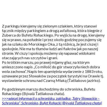
Z parkingu kierujemy się zielonym szlakiem, który stanowi
łącznik między parkingiem a drogą asfaltową, która biegnie z
Zuberca do Bufetu Rohackiego. Po wyjściu na drogę, kierujemy
się w prawo, na południe i przez około godzinę poczujemy się
jak na szlaku do Morskiego Oka, z tą różnicą, że jest ciszej i
spokojnie. Nie ma tu tłumów ludzi ani fiakrów jak po naszej
stronie. W ciszy i spokoju możemy się napawać widokami
otaczających nas szczytów i grani.
Po krótkim marszu, po prawej mijamy głaz, na którym
umieszczono napis „Co miłość do gór stworzyła niech dobra
wola zachowa”. Napis ten upamiętnia wydarzenie z 1883 roku,
uznawane przez Słowaków za początek turystyki na Orawie tj.
wystawienie schronu nad Czarną Młaką (Ťatliakovo jazirko).
Po godzinnym marszu dochodzimy do schroniska, Bufetu
Rohackiego (Bývalá Ťatliakova chata).
>>>więcej informacji o schronisku, zakładka: „Tatry Słowackie –
Schroniska”, Schronisko, Bufet Rohacki (Bývalá Ťatliakova chata)