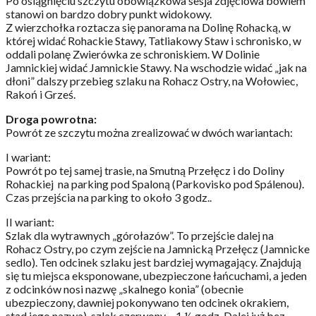
Po osiągnięciu szczytu obowiązkowa sesja zdjęciowa bowiem
stanowi on bardzo dobry punkt widokowy.
Z wierzchołka roztacza się panorama na Dolinę Rohacką, w
której widać Rohackie Stawy, Tatliakowy Staw i schronisko, w
oddali polanę Zwierówka ze schroniskiem. W Dolinie
Jamnickiej widać Jamnickie Stawy. Na wschodzie widać „jak na
dłoni” dalszy przebieg szlaku na Rohacz Ostry, na Wołowiec,
Rakoń i Grześ.
Droga powrotna:
Powrót ze szczytu można zrealizować w dwóch wariantach:
I wariant:
Powrót po tej samej trasie, na Smutną Przełęcz i do Doliny
Rohackiej na parking pod Spaloną (Parkovisko pod Spálenou).
Czas przejścia na parking to około 3 godz..
II wariant:
Szlak dla wytrawnych „górołazów”. To przejście dalej na
Rohacz Ostry, po czym zejście na Jamnicką Przełęcz (Jamnicke
sedlo). Ten odcinek szlaku jest bardziej wymagający. Znajdują
się tu miejsca eksponowane, ubezpieczone łańcuchami, a jeden
z odcinków nosi nazwę „skalnego konia” (obecnie
ubezpieczony, dawniej pokonywano ten odcinek okrakiem,
stąd jego nazwa), szlak czerwony – 1 ½ godz. Dalej już bez