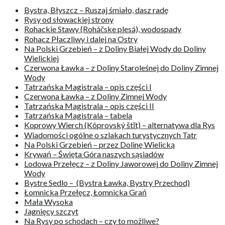
Bystra, Błyszcz – Ruszaj śmiało, dasz radę
Rysy od słowackiej strony
Rohackie Stawy (Roháčske plesá), wodospady
Rohacz Płaczliwy i dalej na Ostry
Na Polski Grzebień – z Doliny Białej Wody do Doliny
Wielickiej
Czerwona Ławka – z Doliny Staroleśnej do Doliny Zimnej
Wody
Tatrzańska Magistrala – opis części I
Czerwona Ławka – z Doliny Zimnej Wody
Tatrzańska Magistrala – opis części II
Tatrzańska Magistrala – tabela
Koprowy Wierch (Kôprovský štǐt) – alternatywa dla Rys
Wiadomości ogólne o szlakach turystycznych Tatr
Na Polski Grzebień – przez Dolinę Wielicką
Krywań – Święta Góra naszych sąsiadów
Lodowa Przełęcz – z Doliny Jaworowej do Doliny Zimnej
Wody
Bystre Sedlo – (Bystra Ławka, Bystry Przechod)
Łomnicka Przełęcz, Łomnicka Grań
Mała Wysoka
Jagnięcy szczyt
Na Rysy po schodach – czy to możliwe?