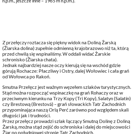
n.p.m., jeszcze inne – 1965 m n.p.m.).
Z przełęczy roztacza się piękny widok na Doliną Żarską
(Žiarska dolina) zupełnie odmienną krajobrazowo niż ta, którą
przed chwilą się wspinaliśmy. W oddali widać Żarskie
schronisko (Žiarska chata).
Jednak najbardziej nasze oczy kierują się na wschód gdzie
górują Rochacze: Płaczliwy i Ostry, dalej Wołowiec i cała grań
od Wołowca po Rakoń.
Smutna Przełęcz jest ważnym węzełem szlaków turystycznych.
Stąd można rozpocząć wspinaczkę na grań Rohaczy oraz w
przeciwnym kierunku na Trzy Kopy (Tri Kopy), Salatyn (Salatín)
czy Brestową (Brestová) – grań słowackich Tatr Zachodnich
przypominająca naszą Orlą Perć zarówno pod względem skali
długości jak i trudności.
Przez przełęcz prowadzi szlak łączący Smutną Dolinę z Doliną
Żarską, można stąd zejść do schroniska i dalej do miejscowości
Žiar po południowej stronie Tatr Zachodnich.