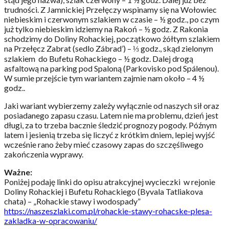
trudności. Z Jamnickiej Przełęczy wspinamy się na Wołowiec
niebieskim i czerwonym szlakiem w czasie – ½ godz., po czym
już tylko niebieskim idziemy na Rakoń – ½ godz. Z Rakonia
schodzimy do Doliny Rohackiej, początkowo żółtym szlakiem
na Przełęcz Zabrat (sedlo Zábrad’) – ⅓ godz., skąd zielonym
szlakiem do Bufetu Rohackiego – ½ godz. Dalej drogą
asfaltową na parking pod Spaloną (Parkovisko pod Spálenou).
W sumie przejście tym wariantem zajmie nam około – 4 ½
godz..
Jaki wariant wybierzemy zależy wyłącznie od naszych sił oraz
posiadanego zapasu czasu. Latem nie ma problemu, dzień jest
długi, za to trzeba bacznie śledzić prognozy pogody. Późnym
latem i jesienią trzeba się liczyć z krótkim dniem, lepiej wyjść
wcześnie rano żeby mieć czasowy zapas do szczęśliwego
zakończenia wyprawy.
Ważne:
Poniżej podaję linki do opisu atrakcyjnej wycieczki w rejonie
Doliny Rohackiej i Bufetu Rohackiego (Byvala Tatliakova
chata) – „Rohackie stawy i wodospady”
https://naszeszlaki.com.pl/rohackie-stawy-rohacske-plesa-
zakladka-w-opracowaniu/