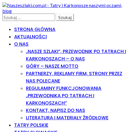
Skip
Skip
to
to
navigation
content
Search
Szukaj:
STRONA GŁÓWNA
AKTUALNOŚCI
O NAS
„NASZE SZLAKI”, PRZEWODNIK PO TATRACH I
KARKONOSZACH – O NAS
GÓRY – NASZE MOTTO
PARTNERZY, REKLAMY FIRM, STRONY PRZEZ
NAS POLECANE
REGULAMINY FUNKCJONOWANIA
„PRZEWODNIKA PO TATRACH I
KARKONOSZACH”
KONTAKT, NAPISZ DO NAS
LITERATURA I MATERIAŁY ŹRÓDŁOWE
TATRY POLSKIE