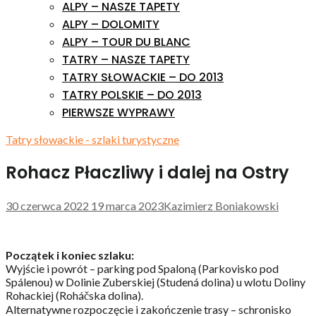
ALPY – NASZE TAPETY
ALPY – DOLOMITY
ALPY – TOUR DU BLANC
TATRY – NASZE TAPETY
TATRY SŁOWACKIE – DO 2013
TATRY POLSKIE – DO 2013
PIERWSZE WYPRAWY
Tatry słowackie - szlaki turystyczne
Rohacz Płaczliwy i dalej na Ostry
30 czerwca 2022
19 marca 2023
Kazimierz Boniakowski
Początek i koniec szlaku:
Wyjście i powrót – parking pod Spaloną (Parkovisko pod
Spálenou) w Dolinie Zuberskiej (Studená dolina) u wlotu Doliny
Rohackiej (Roháčska dolina).
Alternatywne rozpoczęcie i zakończenie trasy – schronisko