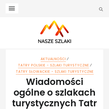
SEA
Skip
Skip
to
to
navigation
content
⁄
AKTUALNOŚCI
⁄
TATRY POLSKIE - SZLAKI TURYSTYCZNE
TATRY SŁOWACKIE - SZLAKI TURYSTYCZNE
Wiadomości
ogólne o szlakach
turystycznych Tatr