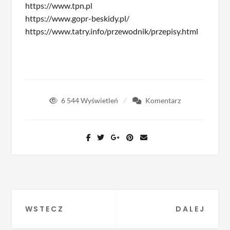
https://www.tpn.pl
https://www.gopr-beskidy.pl/
https://www.tatry.info/przewodnik/przepisy.html
6 544
Wyświetleń
Komentarz
Nawigacja
WSTECZ
DALEJ