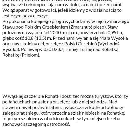
wspinaczki rekompensują nam widoki, za nami i przed nami.
Wciąż aparat w gotowości, jeżeli idziemy z widzialnością to
jest czym oczy cieszyć.
Po pokonaniu kolejnego progu wychodzimy w rejon Zmarzłego
Stawu pod Polskim Grzebieniem (Zmarznuté pleso). Staw
położony na wysokości 2040 m n.p.m., powierzchnia 0,95 ha,
głębokość 10,8 (12,5) m. Przed nami wyłania się Mała Wysoka
oraz nasz kolejny cel, przełęcz Polski Grzebień (Východná
Vysoká). Po lewej widać Dziką Turnię, Turnię nad Rohatką,
Rohatkę (Prielom).
W wąskiej szczerbie Rohatki dostrzec można turystów, którzy
po łańcuchach pną się na przełęcz lub z niej schodzą. Nad
stawem nawet późnym latem, zwłaszcza w kotle od północy
zalega płat śniegu, który przecina szlak niebieski na Rohatkę.
Idąc tym szlakiem w obu kierunkach, w tym miejscu trzeba
zachować szczególną ostrożność.