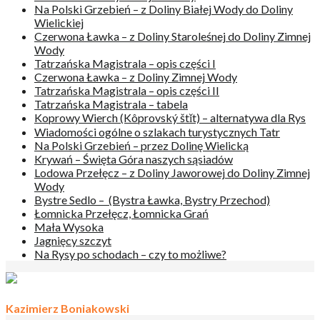
Na Polski Grzebień – z Doliny Białej Wody do Doliny
Wielickiej
Czerwona Ławka – z Doliny Staroleśnej do Doliny Zimnej
Wody
Tatrzańska Magistrala – opis części I
Czerwona Ławka – z Doliny Zimnej Wody
Tatrzańska Magistrala – opis części II
Tatrzańska Magistrala – tabela
Koprowy Wierch (Kôprovský štǐt) – alternatywa dla Rys
Wiadomości ogólne o szlakach turystycznych Tatr
Na Polski Grzebień – przez Dolinę Wielicką
Krywań – Święta Góra naszych sąsiadów
Lodowa Przełęcz – z Doliny Jaworowej do Doliny Zimnej
Wody
Bystre Sedlo – (Bystra Ławka, Bystry Przechod)
Łomnicka Przełęcz, Łomnicka Grań
Mała Wysoka
Jagnięcy szczyt
Na Rysy po schodach – czy to możliwe?
Kazimierz Boniakowski