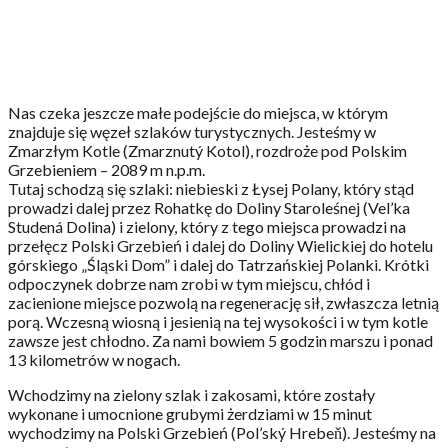
Nas czeka jeszcze małe podejście do miejsca, w którym
znajduje się węzeł szlaków turystycznych. Jesteśmy w
Zmarzłym Kotle (Zmarznutý Kotol), rozdroże pod Polskim
Grzebieniem – 2089 m n.p.m.
Tutaj schodzą się szlaki: niebieski z Łysej Polany, który stąd
prowadzi dalej przez Rohatkę do Doliny Staroleśnej (Vel’ka
Studená Dolina) i zielony, który z tego miejsca prowadzi na
przełęcz Polski Grzebień i dalej do Doliny Wielickiej do hotelu
górskiego „Śląski Dom” i dalej do Tatrzańskiej Polanki. Krótki
odpoczynek dobrze nam zrobi w tym miejscu, chłód i
zacienione miejsce pozwolą na regenerację sił, zwłaszcza letnią
porą. Wczesną wiosną i jesienią na tej wysokości i w tym kotle
zawsze jest chłodno. Za nami bowiem 5 godzin marszu i ponad
13 kilometrów w nogach.
Wchodzimy na zielony szlak i zakosami, które zostały
wykonane i umocnione grubymi żerdziami w 15 minut
wychodzimy na Polski Grzebień (Pol’ský Hrebeň). Jesteśmy na