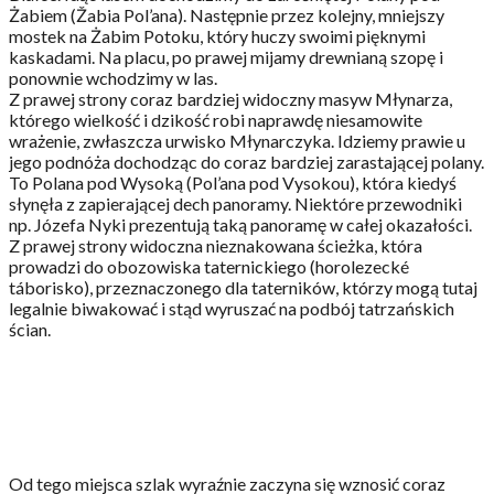
Żabiem (Žabia Pol’ana). Następnie przez kolejny, mniejszy
mostek na Żabim Potoku, który huczy swoimi pięknymi
kaskadami. Na placu, po prawej mijamy drewnianą szopę i
ponownie wchodzimy w las.
Z prawej strony coraz bardziej widoczny masyw Młynarza,
którego wielkość i dzikość robi naprawdę niesamowite
wrażenie, zwłaszcza urwisko Młynarczyka. Idziemy prawie u
jego podnóża dochodząc do coraz bardziej zarastającej polany.
To Polana pod Wysoką (Pol’ana pod Vysokou), która kiedyś
słynęła z zapierającej dech panoramy. Niektóre przewodniki
np. Józefa Nyki prezentują taką panoramę w całej okazałości.
Z prawej strony widoczna nieznakowana ścieżka, która
prowadzi do obozowiska taternickiego (horolezecké
táborisko), przeznaczonego dla taterników, którzy mogą tutaj
legalnie biwakować i stąd wyruszać na podbój tatrzańskich
ścian.
Od tego miejsca szlak wyraźnie zaczyna się wznosić coraz