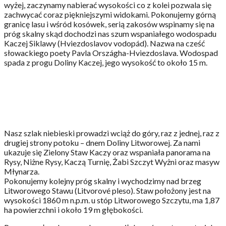
wyżej, zaczynamy nabierać wysokości co z kolei pozwala się
zachwycać coraz piękniejszymi widokami. Pokonujemy górną
granicę lasu i wśród kosówek, serią zakosów wspinamy się na
próg skalny skąd dochodzi nas szum wspaniałego wodospadu
Kaczej Siklawy (Hviezdoslavov vodopád). Nazwa na cześć
słowackiego poety Pavla Országha-Hviezdoslava. Wodospad
spada z progu Doliny Kaczej, jego wysokość to około 15 m.
Nasz szlak niebieski prowadzi wciąż do góry, raz z jednej, raz z
drugiej strony potoku – dnem Doliny Litworowej. Za nami
ukazuje się Zielony Staw Kaczy oraz wspaniała panorama na
Rysy, Niżne Rysy, Kaczą Turnię, Żabi Szczyt Wyżni oraz masyw
Młynarza.
Pokonujemy kolejny próg skalny i wychodzimy nad brzeg
Litworowego Stawu (Litvorové pleso). Staw położony jest na
wysokości 1860 m n.p.m. u stóp Litworowego Szczytu, ma 1,87
ha powierzchni i około 19 m głębokości.