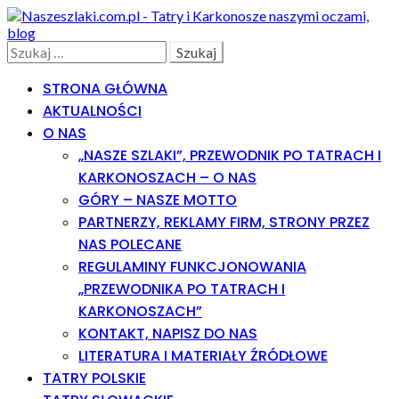
Skip
Skip
to
to
navigation
content
Search
Szukaj:
STRONA GŁÓWNA
AKTUALNOŚCI
O NAS
„NASZE SZLAKI”, PRZEWODNIK PO TATRACH I
KARKONOSZACH – O NAS
GÓRY – NASZE MOTTO
PARTNERZY, REKLAMY FIRM, STRONY PRZEZ
NAS POLECANE
REGULAMINY FUNKCJONOWANIA
„PRZEWODNIKA PO TATRACH I
KARKONOSZACH”
KONTAKT, NAPISZ DO NAS
LITERATURA I MATERIAŁY ŹRÓDŁOWE
TATRY POLSKIE