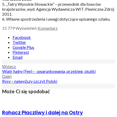
5. „Tatry Wysokie Słowackie” – przewodnik dla łowców
krajobrazów, wyd. Agencja Wydawnicza WIT, Piwniczna Zdrój
2011.
6. Własne spostrzeżenia i uwagi dotyczące opisanego szlaku.
15 779
Wyświetleń
Komentarz
Facebook
Twitter
Google Plus
Pinterest
Email
Nawigacja
Wstecz
Wiatr halny (Fen) – uwarunkowania, przebieg, skutki
wpisu
Dalej
Rysy – najwyższy szczyt Polski
Może Ci się spodobać
Rohacz Płaczliwy i dalej na Ostry