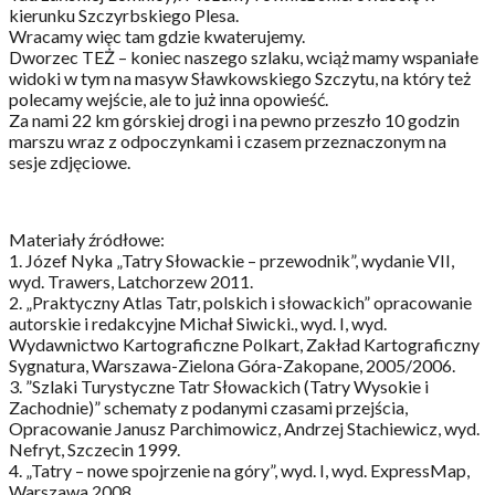
kierunku Szczyrbskiego Plesa.
Wracamy więc tam gdzie kwaterujemy.
Dworzec TEŻ – koniec naszego szlaku, wciąż mamy wspaniałe
widoki w tym na masyw Sławkowskiego Szczytu, na który też
polecamy wejście, ale to już inna opowieść.
Za nami 22 km górskiej drogi i na pewno przeszło 10 godzin
marszu wraz z odpoczynkami i czasem przeznaczonym na
sesje zdjęciowe.
Materiały źródłowe:
1. Józef Nyka „Tatry Słowackie – przewodnik”, wydanie VII,
wyd. Trawers, Latchorzew 2011.
2. „Praktyczny Atlas Tatr, polskich i słowackich” opracowanie
autorskie i redakcyjne Michał Siwicki., wyd. I, wyd.
Wydawnictwo Kartograficzne Polkart, Zakład Kartograficzny
Sygnatura, Warszawa-Zielona Góra-Zakopane, 2005/2006.
3. ”Szlaki Turystyczne Tatr Słowackich (Tatry Wysokie i
Zachodnie)” schematy z podanymi czasami przejścia,
Opracowanie Janusz Parchimowicz, Andrzej Stachiewicz, wyd.
Nefryt, Szczecin 1999.
4. „Tatry – nowe spojrzenie na góry”, wyd. I, wyd. ExpressMap,
Warszawa 2008.