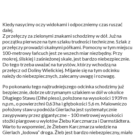
Kiedy nasycimy oczy widokami i odpoczniemy czas ruszać
dalej.
Z przełęczy za zielonymi znakami schodzimy w dół. Już na
początku pierwsze na tym szlaku trudności techniczne. Szlak z
przełęczy prowadzi skalnymi półkami. Pomocny w tym miejscu
100-metrowy łańcuch jest ze wszech miar niezbędny. Przy
mokrej, śliskiej i zaśnieżonej skale, jest bardzo niebezpiecznie.
Do tego trzeba uważać na turystów, którzy wchodzą na
przełęcz od Doliny Wielickiej. Mijanie się na tym odcinku
należy do niebezpiecznych, zalecamy uwagę i rozwagę.
Po pokonaniu tego najtrudniejszego odcinka schodzimy już
bezpiecznie, dobrze utrzymanym szlakiem w dół w okolice
Długiego Stawu (Dlhé pleso), położone na wysokości 1939 m
n.p.m., o powierzchni 0,63 ha i głębokości 5,6 m. Malowniczo
położony staw u podnóża Gierlacha jest systematycznie
zasypywany przez gigantyczne – 100 metrowej wysokości
stożki piargowe u wylotów Żlebu Karczmarza i Darmstädtera.
Warto tu wspomnieć, że Żlebem Karczmarza wiedzie na
Gierlach „lodowa” droga. Żleb jest bardzo niebezpieczny, miało