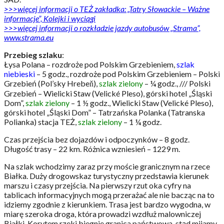
>>>więcej informacji o TEŻ zakładka: „Tatry Słowackie – Ważne
informacje”, Kolejki i wyciągi
>>>więcej informacji o rozkładzie jazdy autobusów „Strama”,
www.strama.eu
Przebieg szlaku
:
Łysa Polana – rozdroże pod Polskim Grzebieniem,
szlak
niebieski
– 5 godz., rozdroże pod Polskim Grzebieniem – Polski
Grzebień (Pol’sky Hrebeň),
szlak zielony
– ¼ godz., /// Polski
Grzebień – Wielicki Staw (Velické Pleso), górski hotel „Śląski
Dom”,
szlak zielony
– 1 ½ godz., Wielicki Staw (Velické Pleso),
górski hotel „Śląski Dom” – Tatrzańska Polanka (Tatranska
Polianka) stacja TEŻ,
szlak zielony
– 1 ¼ godz.
Czas przejścia bez dojazdów i odpoczynków – 8 godz.
Długość trasy – 22 km. Różnica wzniesień – 1229 m.
Na szlak wchodzimy zaraz przy moście granicznym na rzece
Białka. Duży drogowskaz turystyczny przedstawia kierunek
marszu i czasy przejścia. Na pierwszy rzut oka cyfry na
tablicach informacyjnych mogą przerażać ale nie bacząc na to
idziemy zgodnie z kierunkiem. Trasa jest bardzo wygodna, w
miarę szeroka droga, która prowadzi wzdłuż malowniczej
Białki. Korytem rzeki biegnie granica państwowa, stąd mijamy