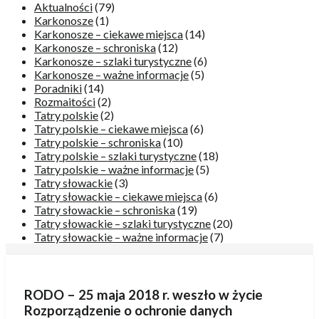
Aktualności
(79)
Karkonosze
(1)
Karkonosze – ciekawe miejsca
(14)
Karkonosze – schroniska
(12)
Karkonosze – szlaki turystyczne
(6)
Karkonosze – ważne informacje
(5)
Poradniki
(14)
Rozmaitości
(2)
Tatry polskie
(2)
Tatry polskie – ciekawe miejsca
(6)
Tatry polskie – schroniska
(10)
Tatry polskie – szlaki turystyczne
(18)
Tatry polskie – ważne informacje
(5)
Tatry słowackie
(3)
Tatry słowackie – ciekawe miejsca
(6)
Tatry słowackie – schroniska
(19)
Tatry słowackie – szlaki turystyczne
(20)
Tatry słowackie – ważne informacje
(7)
RODO – 25 maja 2018 r. weszło w życie
Rozporządzenie o ochronie danych