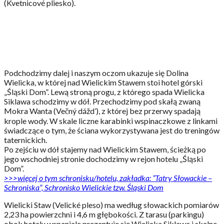
(Kvetnicové pliesko).
Podchodzimy dalej i naszym oczom ukazuje się Dolina
Wielicka, w której nad Wielickim Stawem stoi hotel górski
„Śląski Dom”. Lewą stroną progu, z którego spada Wielicka
Siklawa schodzimy w dół. Przechodzimy pod skałą zwaną
Mokra Wanta (Večný dážd’), z której bez przerwy spadają
krople wody. W skale liczne karabinki wspinaczkowe z linkami
świadczące o tym, że ściana wykorzystywana jest do treningów
taternickich.
Po zejściu w dół stajemy nad Wielickim Stawem, ścieżką po
jego wschodniej stronie dochodzimy w rejon hotelu „Śląski
Dom”.
>>>więcej o tym schronisku/hotelu, zakładka: ”Tatry Słowackie –
Schroniska”, Schronisko Wielickie tzw. Śląski Dom
Wielicki Staw (Velické pleso) ma według słowackich pomiarów
2,23 ha powierzchni i 4,6 m głębokości. Z tarasu (parkingu)
obok hotelu wspaniale prezentuje się Wielicka Siklawa i skalne