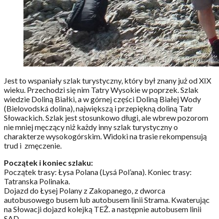
Jest to wspaniały szlak turystyczny, który był znany już od XIX
wieku. Przechodzi się nim Tatry Wysokie w poprzek. Szlak
wiedzie Doliną Białki, a w górnej części Doliną Białej Wody
(Bielovodská dolina), największą i przepiękną doliną Tatr
Słowackich. Szlak jest stosunkowo długi, ale wbrew pozorom
nie mniej męczący niż każdy inny szlak turystyczny o
charakterze wysokogórskim. Widoki na trasie rekompensują
trud i zmęczenie.
Początek i koniec szlaku:
Początek trasy: Łysa Polana (Lysá Pol’ana). Koniec trasy:
Tatranska Polinaka.
Dojazd do Łysej Polany z Zakopanego, z dworca
autobusowego busem lub autobusem linii Strama.
Kwaterując
na Słowacji dojazd kolejką TEŻ. a następnie autobusem linii
SAD.