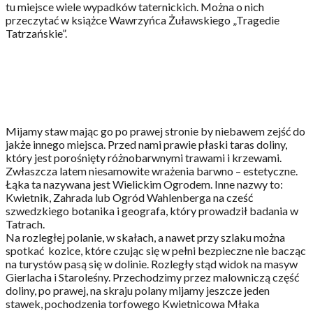
tu miejsce wiele wypadków taternickich. Można o nich
przeczytać w książce Wawrzyńca Żuławskiego „Tragedie
Tatrzańskie”.
Mijamy staw mając go po prawej stronie by niebawem zejść do
jakże innego miejsca. Przed nami prawie płaski taras doliny,
który jest porośnięty różnobarwnymi trawami i krzewami.
Zwłaszcza latem niesamowite wrażenia barwno – estetyczne.
Łąka ta nazywana jest Wielickim Ogrodem. Inne nazwy to:
Kwietnik, Zahrada lub Ogród Wahlenberga na cześć
szwedzkiego botanika i geografa, który prowadził badania w
Tatrach.
Na rozległej polanie, w skałach, a nawet przy szlaku można
spotkać kozice, które czując się w pełni bezpieczne nie bacząc
na turystów pasą się w dolinie. Rozległy stąd widok na masyw
Gierlacha i Staroleśny. Przechodzimy przez malowniczą część
doliny, po prawej, na skraju polany mijamy jeszcze jeden
stawek, pochodzenia torfowego Kwietnicowa Młaka