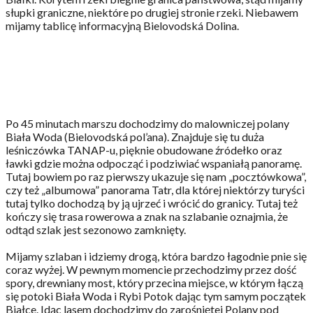
słupki graniczne, niektóre po drugiej stronie rzeki. Niebawem
mijamy tablicę informacyjną Bielovodská Dolina.
Po 45 minutach marszu dochodzimy do malowniczej polany
Biała Woda (Bielovodská pol’ana). Znajduje się tu duża
leśniczówka TANAP-u, pięknie obudowane źródełko oraz
ławki gdzie można odpocząć i podziwiać wspaniałą panoramę.
Tutaj bowiem po raz pierwszy ukazuje się nam „pocztówkowa”,
czy też „albumowa” panorama Tatr, dla której niektórzy turyści
tutaj tylko dochodzą by ją ujrzeć i wrócić do granicy. Tutaj też
kończy się trasa rowerowa a znak na szlabanie oznajmia, że
odtąd szlak jest sezonowo zamknięty.
Mijamy szlaban i idziemy drogą, która bardzo łagodnie pnie się
coraz wyżej. W pewnym momencie przechodzimy przez dość
spory, drewniany most, który przecina miejsce, w którym łączą
się potoki Biała Woda i Rybi Potok dając tym samym początek
Białce. Idąc lasem dochodzimy do zarośniętej Polany pod