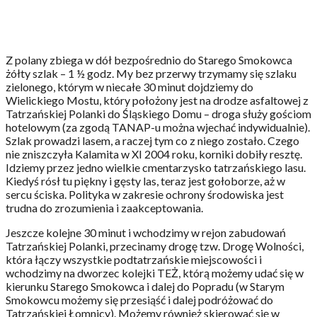
Z polany zbiega w dół bezpośrednio do Starego Smokowca
żółty szlak – 1 ½ godz. My bez przerwy trzymamy się szlaku
zielonego, którym w niecałe 30 minut dojdziemy do
Wielickiego Mostu, który położony jest na drodze asfaltowej z
Tatrzańskiej Polanki do Śląskiego Domu – droga służy gościom
hotelowym (za zgodą TANAP-u można wjechać indywidualnie).
Szlak prowadzi lasem, a raczej tym co z niego zostało. Czego
nie zniszczyła Kalamita w XI 2004 roku, korniki dobiły resztę.
Idziemy przez jedno wielkie cmentarzysko tatrzańskiego lasu.
Kiedyś rósł tu piękny i gęsty las, teraz jest gołoborze, aż w
sercu ściska. Polityka w zakresie ochrony środowiska jest
trudna do zrozumienia i zaakceptowania.
Jeszcze kolejne 30 minut i wchodzimy w rejon zabudowań
Tatrzańskiej Polanki, przecinamy drogę tzw. Drogę Wolności,
która łączy wszystkie podtatrzańskie miejscowości i
wchodzimy na dworzec kolejki TEŻ, którą możemy udać się w
kierunku Starego Smokowca i dalej do Popradu (w Starym
Smokowcu możemy się przesiąść i dalej podróżować do
Tatrzańskiej Łomnicy). Możemy również skierować się w