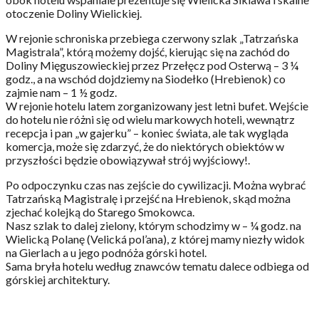
otoczenie Doliny Wielickiej.
W rejonie schroniska przebiega czerwony szlak „Tatrzańska
Magistrala”, którą możemy dojść, kierując się na zachód do
Doliny Mięguszowieckiej przez Przełęcz pod Osterwą – 3 ¼
godz., a na wschód dojdziemy na Siodełko (Hrebienok) co
zajmie nam – 1 ½ godz.
W rejonie hotelu latem zorganizowany jest letni bufet. Wejście
do hotelu nie różni się od wielu markowych hoteli, wewnątrz
recepcja i pan „w gajerku” – koniec świata, ale tak wygląda
komercja, może się zdarzyć, że do niektórych obiektów w
przyszłości będzie obowiązywał strój wyjściowy!.
Po odpoczynku czas nas zejście do cywilizacji. Można wybrać
Tatrzańską Magistralę i przejść na Hrebienok, skąd można
zjechać kolejką do Starego Smokowca.
Nasz szlak to dalej zielony, którym schodzimy w – ¼ godz. na
Wielicką Polanę (Velická pol’ana), z której mamy niezły widok
na Gierlach a u jego podnóża górski hotel.
Sama bryła hotelu według znawców tematu dalece odbiega od
górskiej architektury.