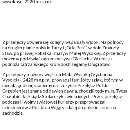
wysokości 2220 m n.p.m.
Z przełęczy otwiera się kolejny, wspaniały widok. Na północy,
na drugim planie polskie Tatry i „Orla Perć”, w dole Zmarzły
Staw, po prawej Rohatka i masyw Małej Wysokiej. Z przełęczy
możemy podziwiać ogrom masywu Gierlacha. W dole, u
podnóża tatrzańskiego króla dostrzegamy Długi Staw.
Z przełęczy możemy wejść na Małą Wysoką (Východna
Vysoká) – 2428 m n.p.m., prowadzi tam żółty szlak, którym w
niecałą godzinę staniemy na szczycie. Przełęcz Polski
Grzebień jest znana od dawien dawna, chodzili tędy m. in. Tytus
Chałubiński, ksiądz Stolarczyk i wielu innych. Przez przełęcz
podczas II wojny światowej kurierzy przeprowadzali
uciekinierów z Polski na Węgry i dalej do polskiej armii na
zachodzie.