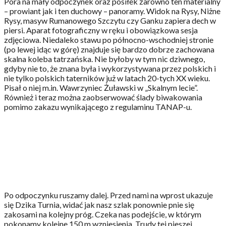
Pora na mały odpoczynek oraz posiłek zarówno ten materialny
– prowiant jak i ten duchowy – panoramy. Widok na Rysy, Niżne
Rysy, masyw Rumanowego Szczytu czy Ganku zapiera dech w
piersi. Aparat fotograficzny w ręku i obowiązkowa sesja
zdjęciowa. Niedaleko stawu po północno-wschodniej stronie
(po lewej idąc w górę) znajduje się bardzo dobrze zachowana
skalna koleba tatrzańska. Nie byłoby w tym nic dziwnego,
gdyby nie to, że znana była i wykorzystywana przez polskich i
nie tylko polskich taterników już w latach 20-tych XX wieku.
Pisał o niej m.in. Wawrzyniec Żuławski w „Skalnym lecie”.
Również i teraz można zaobserwować ślady biwakowania
pomimo zakazu wynikającego z regulaminu TANAP-u.
Po odpoczynku ruszamy dalej. Przed nami na wprost ukazuje
się Dzika Turnia, widać jak nasz szlak ponownie pnie się
zakosami na kolejny próg. Czeka nas podejście, w którym
pokonamy kolejne 150 m wzniesienia. Trudy tej pieszej