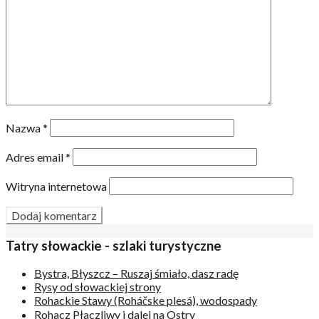
Nazwa
*
Adres email
*
Witryna internetowa
Tatry słowackie - szlaki turystyczne
Bystra, Błyszcz – Ruszaj śmiało, dasz radę
Rysy od słowackiej strony
Rohackie Stawy (Roháčske plesá), wodospady
Rohacz Płaczliwy i dalej na Ostry