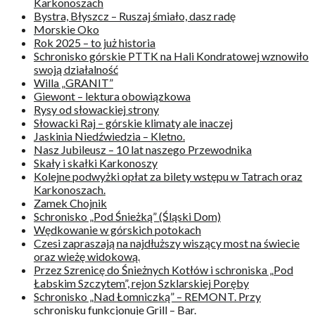
Karkonoszach
Bystra, Błyszcz – Ruszaj śmiało, dasz radę
Morskie Oko
Rok 2025 – to już historia
Schronisko górskie PTTK na Hali Kondratowej wznowiło
swoją działalność
Willa „GRANIT”
Giewont – lektura obowiązkowa
Rysy od słowackiej strony
Słowacki Raj – górskie klimaty ale inaczej
Jaskinia Niedźwiedzia – Kletno.
Nasz Jubileusz – 10 lat naszego Przewodnika
Skały i skałki Karkonoszy
Kolejne podwyżki opłat za bilety wstępu w Tatrach oraz
Karkonoszach.
Zamek Chojnik
Schronisko „Pod Śnieżką” (Śląski Dom)
Wędkowanie w górskich potokach
Czesi zapraszają na najdłuższy wiszący most na świecie
oraz wieżę widokową.
Przez Szrenicę do Śnieżnych Kotłów i schroniska „Pod
Łabskim Szczytem”, rejon Szklarskiej Poręby
Schronisko „Nad Łomniczką” – REMONT. Przy
schronisku funkcjonuje Grill – Bar.