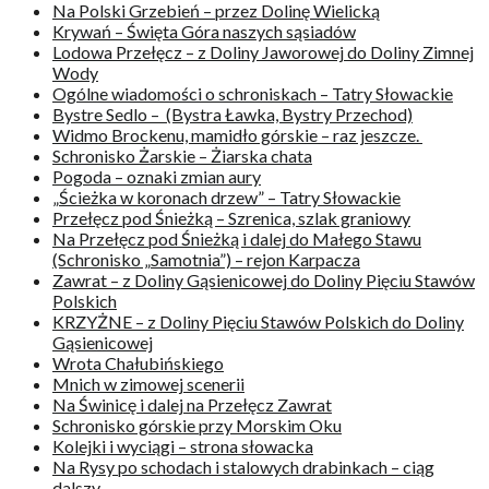
Na Polski Grzebień – przez Dolinę Wielicką
Krywań – Święta Góra naszych sąsiadów
Lodowa Przełęcz – z Doliny Jaworowej do Doliny Zimnej
Wody
Ogólne wiadomości o schroniskach – Tatry Słowackie
Bystre Sedlo – (Bystra Ławka, Bystry Przechod)
Widmo Brockenu, mamidło górskie – raz jeszcze.
Schronisko Żarskie – Żiarska chata
Pogoda – oznaki zmian aury
„Ścieżka w koronach drzew” – Tatry Słowackie
Przełęcz pod Śnieżką – Szrenica, szlak graniowy
Na Przełęcz pod Śnieżką i dalej do Małego Stawu
(Schronisko „Samotnia”) – rejon Karpacza
Zawrat – z Doliny Gąsienicowej do Doliny Pięciu Stawów
Polskich
KRZYŻNE – z Doliny Pięciu Stawów Polskich do Doliny
Gąsienicowej
Wrota Chałubińskiego
Mnich w zimowej scenerii
Na Świnicę i dalej na Przełęcz Zawrat
Schronisko górskie przy Morskim Oku
Kolejki i wyciągi – strona słowacka
Na Rysy po schodach i stalowych drabinkach – ciąg
dalszy.