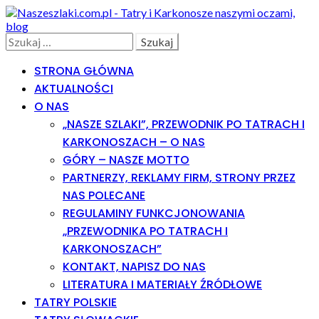
Skip
Skip
to
to
navigation
content
Search
Szukaj:
STRONA GŁÓWNA
AKTUALNOŚCI
O NAS
„NASZE SZLAKI”, PRZEWODNIK PO TATRACH I
KARKONOSZACH – O NAS
GÓRY – NASZE MOTTO
PARTNERZY, REKLAMY FIRM, STRONY PRZEZ
NAS POLECANE
REGULAMINY FUNKCJONOWANIA
„PRZEWODNIKA PO TATRACH I
KARKONOSZACH”
KONTAKT, NAPISZ DO NAS
LITERATURA I MATERIAŁY ŹRÓDŁOWE
TATRY POLSKIE