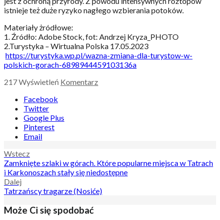
jest z ochroną przyrody. Z powodu intensywnych roztopów
istnieje też duże ryzyko nagłego wzbierania potoków.
Materiały żródłowe:
1. Źródło: Adobe Stock, fot: Andrzej Kryza_PHOTO
2.Turystyka – Wirtualna Polska 17.05.2023
https://turystyka.wp.pl/wazna-zmiana-dla-turystow-w-
polskich-gorach-6898944459103136a
217
Wyświetleń
Komentarz
Facebook
Twitter
Google Plus
Pinterest
Email
Nawigacja
Wstecz
Zamknięte szlaki w górach. Które popularne miejsca w Tatrach
wpisu
i Karkonoszach stały się niedostępne
Dalej
Tatrzańscy tragarze (Nosiće)
Może Ci się spodobać