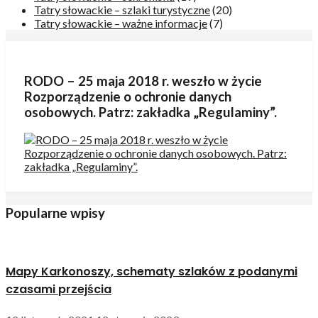
Tatry słowackie – szlaki turystyczne
(20)
Tatry słowackie – ważne informacje
(7)
RODO – 25 maja 2018 r. weszło w życie
Rozporządzenie o ochronie danych
osobowych. Patrz: zakładka „Regulaminy”.
Popularne wpisy
Mapy Karkonoszy, schematy szlaków z podanymi
czasami przejścia