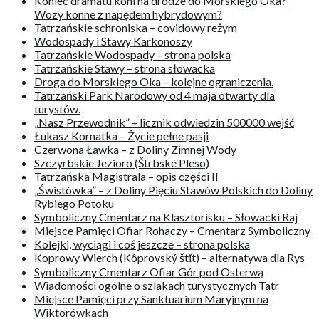
Koniec dramatu koni na drodze do Morskiego Oka?
Wozy konne z napędem hybrydowym?
Tatrzańskie schroniska – covidowy reżym
Wodospady i Stawy Karkonoszy
Tatrzańskie Wodospady – strona polska
Tatrzańskie Stawy – strona słowacka
Droga do Morskiego Oka – kolejne ograniczenia.
Tatrzański Park Narodowy od 4 maja otwarty dla
turystów.
„Nasz Przewodnik” – licznik odwiedzin 500000 wejść
Łukasz Kornatka – Życie pełne pasji
Czerwona Ławka – z Doliny Zimnej Wody
Szczyrbskie Jezioro (Štrbské Pleso)
Tatrzańska Magistrala – opis części II
„Świstówka” – z Doliny Pięciu Stawów Polskich do Doliny
Rybiego Potoku
Symboliczny Cmentarz na Klasztorisku – Słowacki Raj
Miejsce Pamięci Ofiar Rohaczy – Cmentarz Symboliczny
Kolejki, wyciągi i coś jeszcze – strona polska
Koprowy Wierch (Kôprovský štǐt) – alternatywa dla Rys
Symboliczny Cmentarz Ofiar Gór pod Osterwą
Wiadomości ogólne o szlakach turystycznych Tatr
Miejsce Pamięci przy Sanktuarium Maryjnym na
Wiktorówkach