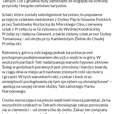
Tatrach. Od 1 grudnia były zamknięte ze względu na ochronę
przyrody i bezpieczeństwo turystów.
Szlaki, które zostały udostępnione turystom, to popularne
przejście szlakiem niebieskim z Doliny Pięciu Stawów Polskich
przez Świstówkę Roztocką do Morskiego Oka, czerwony
szlak z Przełęczy w Grzybowcu do Wyżniej Kondrackiej
Przełęczy i dalej na Giewont, a także zielony szlak przez Dolinę
Tomanową – od skrętu przy Kamienistym Żlebie do Chudej
Przełączki.
Ratownicy górscy ostrzegają jednak turystów przed
pochopnym podejmowaniem decyzji o wyjściu w góry. W
wyższych partiach Tatr nadal panują warunki typowo zimowe.
Śnieg w godzinach porannych jest zmrożony i bardzo twardy,
w ciągu dnia w miejscach nasłonecznionych robi się mokry
i grząski. W tych warunkach raki, czekan i kask oraz
umiejętność posługiwania się tym sprzętem są obowiązkowe” –
apelują na swojej stronie służby Tatrzańskiego Parku
Narodowego.
Osoby wyruszające na piesze wędrówki muszą pamiętać, że na
wszystkich szlakach w Tatrach obowiązuje zakaz poruszania
się w ciemności – od zmierzchu do świtu. Zakaz ten związany