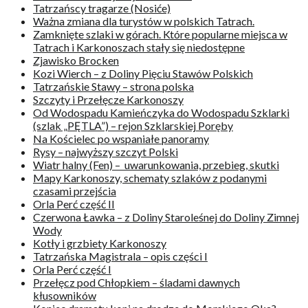
Tatrzańscy tragarze (Nosiće)
Ważna zmiana dla turystów w polskich Tatrach.
Zamknięte szlaki w górach. Które popularne miejsca w
Tatrach i Karkonoszach stały się niedostępne
Zjawisko Brocken
Kozi Wierch – z Doliny Pięciu Stawów Polskich
Tatrzańskie Stawy – strona polska
Szczyty i Przełęcze Karkonoszy
Od Wodospadu Kamieńczyka do Wodospadu Szklarki
(szlak „PĘTLA”) – rejon Szklarskiej Poręby
Na Kościelec po wspaniałe panoramy
Rysy – najwyższy szczyt Polski
Wiatr halny (Fen) – uwarunkowania, przebieg, skutki
Mapy Karkonoszy, schematy szlaków z podanymi
czasami przejścia
Orla Perć część II
Czerwona Ławka – z Doliny Staroleśnej do Doliny Zimnej
Wody
Kotły i grzbiety Karkonoszy
Tatrzańska Magistrala – opis części I
Orla Perć część I
Przełęcz pod Chłopkiem – śladami dawnych
kłusowników