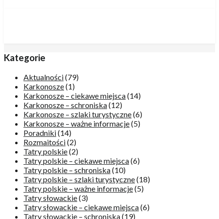
Kategorie
Aktualności
(79)
Karkonosze
(1)
Karkonosze – ciekawe miejsca
(14)
Karkonosze – schroniska
(12)
Karkonosze – szlaki turystyczne
(6)
Karkonosze – ważne informacje
(5)
Poradniki
(14)
Rozmaitości
(2)
Tatry polskie
(2)
Tatry polskie – ciekawe miejsca
(6)
Tatry polskie – schroniska
(10)
Tatry polskie – szlaki turystyczne
(18)
Tatry polskie – ważne informacje
(5)
Tatry słowackie
(3)
Tatry słowackie – ciekawe miejsca
(6)
Tatry słowackie – schroniska
(19)