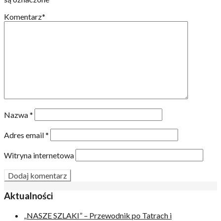
Komentarz
*
Nazwa
*
Adres email
*
Witryna internetowa
Aktualności
„NASZE SZLAKI” – Przewodnik po Tatrach i