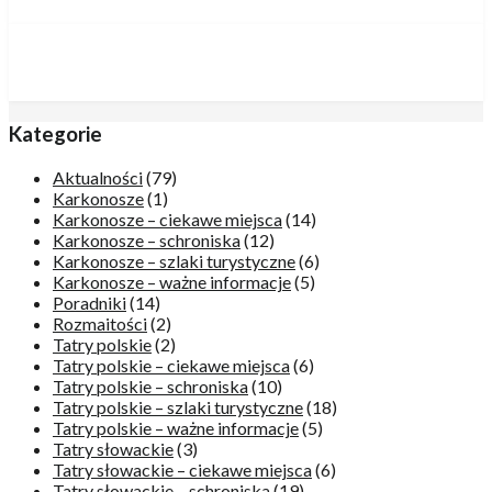
Kategorie
Aktualności
(79)
Karkonosze
(1)
Karkonosze – ciekawe miejsca
(14)
Karkonosze – schroniska
(12)
Karkonosze – szlaki turystyczne
(6)
Karkonosze – ważne informacje
(5)
Poradniki
(14)
Rozmaitości
(2)
Tatry polskie
(2)
Tatry polskie – ciekawe miejsca
(6)
Tatry polskie – schroniska
(10)
Tatry polskie – szlaki turystyczne
(18)
Tatry polskie – ważne informacje
(5)
Tatry słowackie
(3)
Tatry słowackie – ciekawe miejsca
(6)
Tatry słowackie – schroniska
(19)