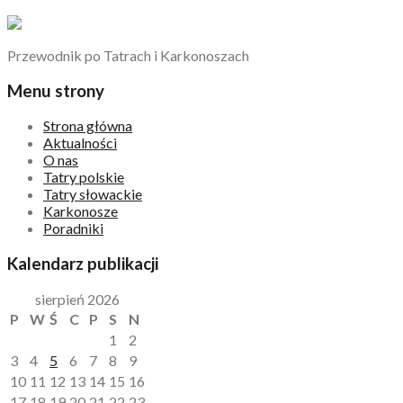
Przewodnik po Tatrach i Karkonoszach
Menu strony
Strona główna
Aktualności
O nas
Tatry polskie
Tatry słowackie
Karkonosze
Poradniki
Kalendarz publikacji
sierpień 2026
P
W
Ś
C
P
S
N
1
2
3
4
5
6
7
8
9
10
11
12
13
14
15
16
17
18
19
20
21
22
23