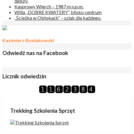
dalszy.
Kasprowy Wierch – 1987 m n.p.m.
Willa „DOBRE KWATERY”, blisko centrum
„Ścieżka w Obłokach” – szlak dla każdego.
Kazimierz Boniakowski
Odwiedź nas na Facebook
Licznik odwiedzin
Trekking Szkolenia Sprzęt