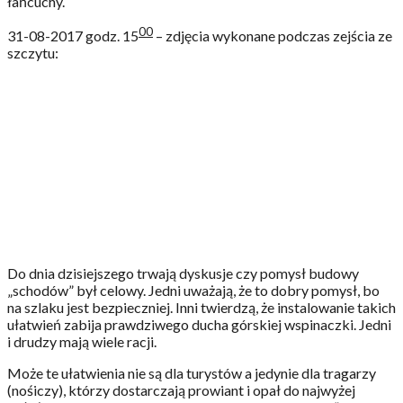
łańcuchy.
00
31-08-2017 godz. 15
– zdjęcia wykonane podczas zejścia ze
szczytu:
Do dnia dzisiejszego trwają dyskusje czy pomysł budowy
„schodów” był celowy. Jedni uważają, że to dobry pomysł, bo
na szlaku jest bezpieczniej. Inni twierdzą, że instalowanie takich
ułatwień zabija prawdziwego ducha górskiej wspinaczki. Jedni
i drudzy mają wiele racji.
Może te ułatwienia nie są dla turystów a jedynie dla tragarzy
(nośiczy), którzy dostarczają prowiant i opał do najwyżej