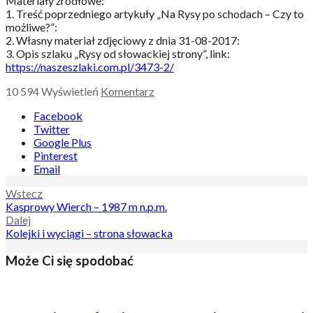
Materiały źródłowe:
1. Treść poprzedniego artykuły „Na Rysy po schodach – Czy to
możliwe?”:
2. Własny materiał zdjęciowy z dnia 31-08-2017:
3. Opis szlaku „Rysy od słowackiej strony”, link:
https://naszeszlaki.com.pl/3473-2/
10 594
Wyświetleń
Komentarz
Facebook
Twitter
Google Plus
Pinterest
Email
Nawigacja
Wstecz
Kasprowy Wierch – 1987 m n.p.m.
wpisu
Dalej
Kolejki i wyciągi – strona słowacka
Może Ci się spodobać