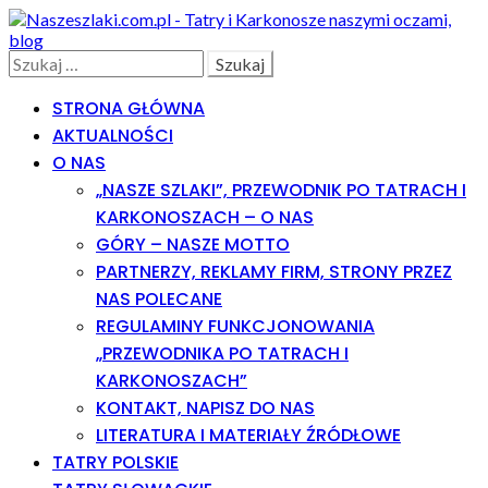
Skip
Skip
to
to
navigation
content
Search
Szukaj:
STRONA GŁÓWNA
AKTUALNOŚCI
O NAS
„NASZE SZLAKI”, PRZEWODNIK PO TATRACH I
KARKONOSZACH – O NAS
GÓRY – NASZE MOTTO
PARTNERZY, REKLAMY FIRM, STRONY PRZEZ
NAS POLECANE
REGULAMINY FUNKCJONOWANIA
„PRZEWODNIKA PO TATRACH I
KARKONOSZACH”
KONTAKT, NAPISZ DO NAS
LITERATURA I MATERIAŁY ŹRÓDŁOWE
TATRY POLSKIE