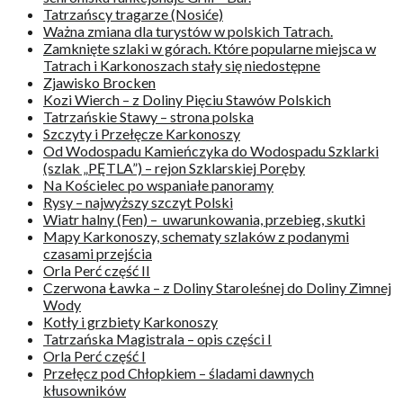
Tatrzańscy tragarze (Nosiće)
Ważna zmiana dla turystów w polskich Tatrach.
Zamknięte szlaki w górach. Które popularne miejsca w
Tatrach i Karkonoszach stały się niedostępne
Zjawisko Brocken
Kozi Wierch – z Doliny Pięciu Stawów Polskich
Tatrzańskie Stawy – strona polska
Szczyty i Przełęcze Karkonoszy
Od Wodospadu Kamieńczyka do Wodospadu Szklarki
(szlak „PĘTLA”) – rejon Szklarskiej Poręby
Na Kościelec po wspaniałe panoramy
Rysy – najwyższy szczyt Polski
Wiatr halny (Fen) – uwarunkowania, przebieg, skutki
Mapy Karkonoszy, schematy szlaków z podanymi
czasami przejścia
Orla Perć część II
Czerwona Ławka – z Doliny Staroleśnej do Doliny Zimnej
Wody
Kotły i grzbiety Karkonoszy
Tatrzańska Magistrala – opis części I
Orla Perć część I
Przełęcz pod Chłopkiem – śladami dawnych
kłusowników