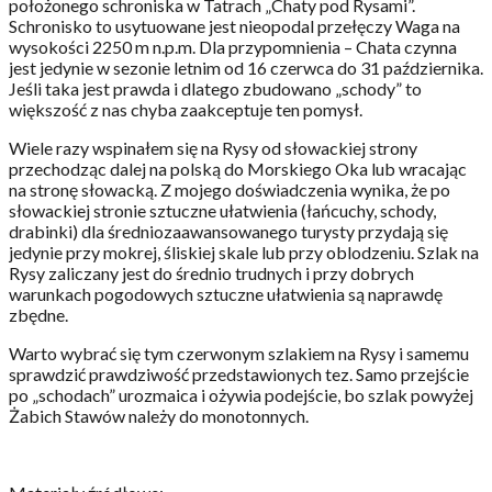
położonego schroniska w Tatrach „Chaty pod Rysami”.
Schronisko to usytuowane jest nieopodal przełęczy Waga na
wysokości 2250 m n.p.m. Dla przypomnienia – Chata czynna
jest jedynie w sezonie letnim od 16 czerwca do 31 października.
Jeśli taka jest prawda i dlatego zbudowano „schody” to
większość z nas chyba zaakceptuje ten pomysł.
Wiele razy wspinałem się na Rysy od słowackiej strony
przechodząc dalej na polską do Morskiego Oka lub wracając
na stronę słowacką. Z mojego doświadczenia wynika, że po
słowackiej stronie sztuczne ułatwienia (łańcuchy, schody,
drabinki) dla średniozaawansowanego turysty przydają się
jedynie przy mokrej, śliskiej skale lub przy oblodzeniu. Szlak na
Rysy zaliczany jest do średnio trudnych i przy dobrych
warunkach pogodowych sztuczne ułatwienia są naprawdę
zbędne.
Warto wybrać się tym czerwonym szlakiem na Rysy i samemu
sprawdzić prawdziwość przedstawionych tez. Samo przejście
po „schodach” urozmaica i ożywia podejście, bo szlak powyżej
Żabich Stawów należy do monotonnych.