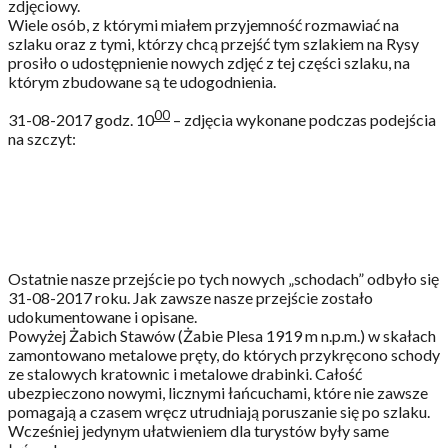
zdjęciowy.
Wiele osób, z którymi miałem przyjemność rozmawiać na
szlaku oraz z tymi, którzy chcą przejść tym szlakiem na Rysy
prosiło o udostępnienie nowych zdjęć z tej części szlaku, na
którym zbudowane są te udogodnienia.
00
31-08-2017 godz. 10
– zdjęcia wykonane podczas podejścia
na szczyt:
Ostatnie nasze przejście po tych nowych „schodach” odbyło się
31-08-2017 roku. Jak zawsze nasze przejście zostało
udokumentowane i opisane.
Powyżej Żabich Stawów (Żabie Plesa 1919 m n.p.m.) w skałach
zamontowano metalowe pręty, do których przykręcono schody
ze stalowych kratownic i metalowe drabinki. Całość
ubezpieczono nowymi, licznymi łańcuchami, które nie zawsze
pomagają a czasem wręcz utrudniają poruszanie się po szlaku.
Wcześniej jedynym ułatwieniem dla turystów były same