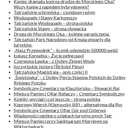
Koniec dramatu koni na drodze do Morskiego Oka?
Wozy konne z napędem hybrydowym?
Tatrzańskie schroniska – covidowy reżym
Wodospady i Stawy Karkonoszy
Tatrzańskie Wodospady – strona polska
Tatrzańskie Stawy – strona słowacka
Droga do Morskiego Oka – kolejne ograniczenia.
Tatrzański Park Narodowy od 4 maja otwarty dla
turystów.
„Nasz Przewodnik” – licznik odwiedzin 500000 wejść
Łukasz Kornatka – Życie pełne pasji
Czerwona Ławka – z Doliny Zimnej Wody
Szczyrbskie Jezioro (Štrbské Pleso)
Tatrzańska Magistrala – opis części II
„Świstówka” – z Doliny Pięciu Stawów Polskich do Doliny
Rybiego Potoku
Symboliczny Cmentarz na Klasztorisku – Słowacki Raj
Miejsce Pamięci Ofiar Rohaczy – Cmentarz Symboliczny
Kolejki, wyciągi i coś jeszcze – strona polska
Koprowy Wierch (Kôprovský štǐt) – alternatywa dla Rys
Symboliczny Cmentarz Ofiar Gór pod Osterwą
Wiadomości ogólne o szlakach turystycznych Tatr
Miejsce Pamięci przy Sanktuarium Maryjnym na
Wiktorówkach