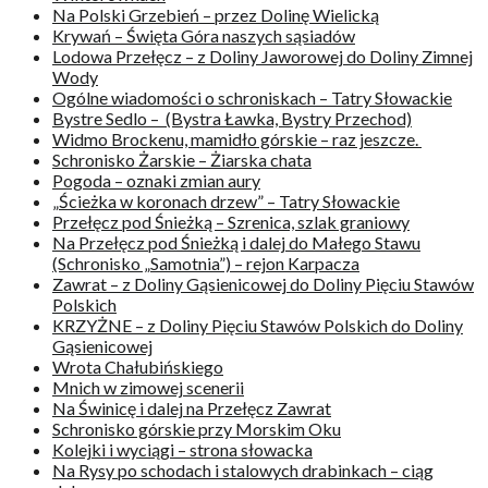
Na Polski Grzebień – przez Dolinę Wielicką
Krywań – Święta Góra naszych sąsiadów
Lodowa Przełęcz – z Doliny Jaworowej do Doliny Zimnej
Wody
Ogólne wiadomości o schroniskach – Tatry Słowackie
Bystre Sedlo – (Bystra Ławka, Bystry Przechod)
Widmo Brockenu, mamidło górskie – raz jeszcze.
Schronisko Żarskie – Żiarska chata
Pogoda – oznaki zmian aury
„Ścieżka w koronach drzew” – Tatry Słowackie
Przełęcz pod Śnieżką – Szrenica, szlak graniowy
Na Przełęcz pod Śnieżką i dalej do Małego Stawu
(Schronisko „Samotnia”) – rejon Karpacza
Zawrat – z Doliny Gąsienicowej do Doliny Pięciu Stawów
Polskich
KRZYŻNE – z Doliny Pięciu Stawów Polskich do Doliny
Gąsienicowej
Wrota Chałubińskiego
Mnich w zimowej scenerii
Na Świnicę i dalej na Przełęcz Zawrat
Schronisko górskie przy Morskim Oku
Kolejki i wyciągi – strona słowacka
Na Rysy po schodach i stalowych drabinkach – ciąg