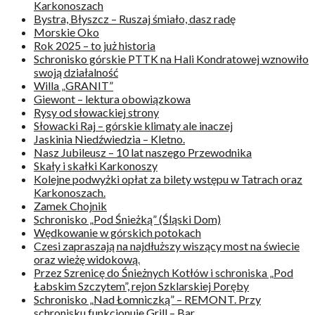
Karkonoszach
Bystra, Błyszcz – Ruszaj śmiało, dasz radę
Morskie Oko
Rok 2025 – to już historia
Schronisko górskie PTTK na Hali Kondratowej wznowiło
swoją działalność
Willa „GRANIT”
Giewont – lektura obowiązkowa
Rysy od słowackiej strony
Słowacki Raj – górskie klimaty ale inaczej
Jaskinia Niedźwiedzia – Kletno.
Nasz Jubileusz – 10 lat naszego Przewodnika
Skały i skałki Karkonoszy
Kolejne podwyżki opłat za bilety wstępu w Tatrach oraz
Karkonoszach.
Zamek Chojnik
Schronisko „Pod Śnieżką” (Śląski Dom)
Wędkowanie w górskich potokach
Czesi zapraszają na najdłuższy wiszący most na świecie
oraz wieżę widokową.
Przez Szrenicę do Śnieżnych Kotłów i schroniska „Pod
Łabskim Szczytem”, rejon Szklarskiej Poręby
Schronisko „Nad Łomniczką” – REMONT. Przy
schronisku funkcjonuje Grill – Bar.